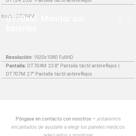
DT724: 23,8” Pantalla táctil antirreflejos
DT70xM: Monitor sin
baterías
Resolución:
1920x1080 FullHD
Pantalla:
DT704M: 23.8" Pantalla táctil antirreflejos |
DT707M: 27" Pantalla táctil antirreflejos
Póngase en contacto con nosotros –
¡estaremos
encantados de ayudarle a elegir los paneles médicos
adecuados y monitore!