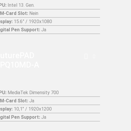
PU:
Intel 13. Gen.
IM-Card Slot:
Nein
isplay:
15.6” / 1920x1080
igital Pen Support:
Ja
uturePAD
FPQ10MD-A
PU:
MediaTek Dimensity 700
IM-Card Slot:
Ja
isplay:
10,1" / 1920x1200
igital Pen Support:
Ja