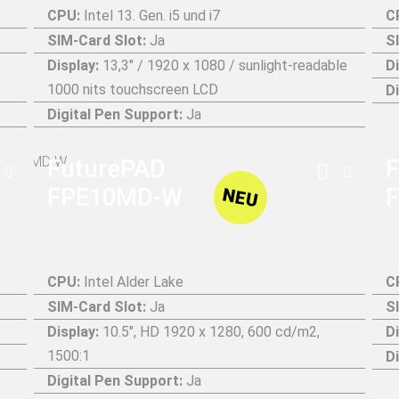
CPU:
Intel 13. Gen. i5 und i7
C
SIM-Card Slot:
Ja
S
Display:
13,3" / 1920 x 1080 / sunlight-readable
D
1000 nits touchscreen LCD
D
Digital Pen Support:
Ja
FuturePAD
F
FPE10MD-W
NEU
CPU:
Intel Alder Lake
C
SIM-Card Slot:
Ja
S
Display:
10.5", HD 1920 x 1280, 600 cd/m2,
D
1500:1
D
Digital Pen Support:
Ja