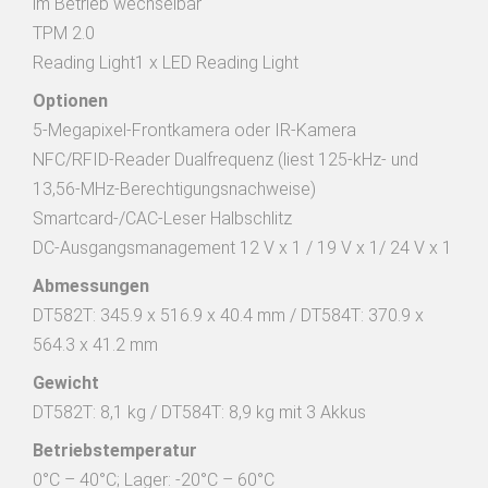
im Betrieb wechselbar

TPM 2.0

Reading Light1 x LED Reading Light
Optionen
5-Megapixel-Frontkamera oder IR-Kamera

NFC/RFID-Reader Dualfrequenz (liest 125-kHz- und 
13,56-MHz-Berechtigungsnachweise)

Smartcard-/CAC-Leser Halbschlitz 

DC-Ausgangsmanagement 12 V x 1 / 19 V x 1/ 24 V x 1
Abmessungen
DT582T: 345.9 x 516.9 x 40.4 mm / DT584T: 370.9 x 
564.3 x 41.2 mm
Gewicht
DT582T: 8,1 kg / DT584T: 8,9 kg mit 3 Akkus
Betriebstemperatur
0°C – 40°C; Lager: -20°C – 60°C