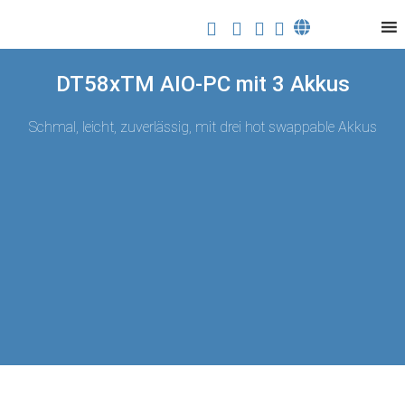
DT58xTM AIO-PC mit 3 Akkus
Schmal, leicht, zuverlässig, mit drei hot swappable Akkus