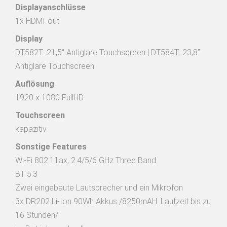
Displayanschlüsse
1x HDMI-out
Display
DT582T: 21,5“ Antiglare Touchscreen | DT584T: 23,8” 
Antiglare Touchscreen
Auflösung
1920 x 1080 FullHD
Touchscreen
kapazitiv
Sonstige Features
Wi-Fi 802.11ax, 2.4/5/6 GHz Three Band

BT 5.3

Zwei eingebaute Lautsprecher und ein Mikrofon

3x DR202 Li-Ion 90Wh Akkus /8250mAH. Laufzeit bis zu 
16 Stunden/
